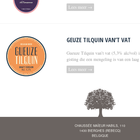
Lees meer →
GEUZE TILQUIN VAN’T VAT
Gueuze Tilquin van’t vat (5,3% alc/vol) i
gisting die een mengeling is van een laag
Lees meer →
CHAUSSÉE MAÏEUR HABILS, 110
1430 BIERGHES (REBECQ)
BELGIQUE