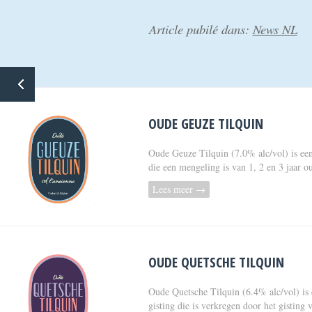
Article pubilé dans:
News NL
BUITENGEWONE SLUITING DEZE ZATERDAG, 29 MEI!
OUDE GEUZE TILQUIN
Oude Geuze Tilquin (7.0% alc/vol) is een
die een mengeling is van 1, 2 en 3 jaar o
Lees meer →
OUDE QUETSCHE TILQUIN
Oude Quetsche Tilquin (6.4% alc/vol) is 
gisting die is verkregen door het gisting 